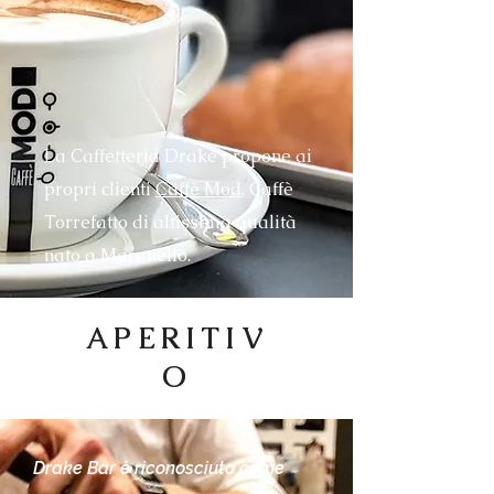
La Caffetteria Drake propone ai
propri clienti
Caffè Mod
, Caffè
Torrefatto di altissima qualità
nato a Maranello.
APERITIV
O
Drake Bar è riconosciuto come