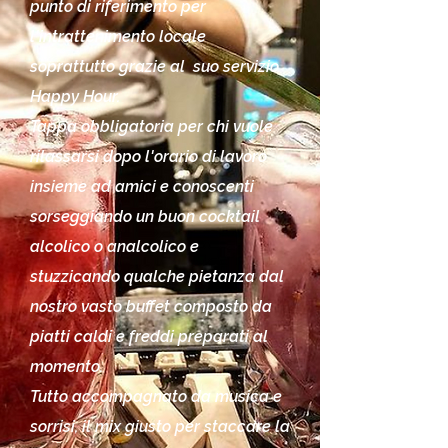
punto di riferimento per
l'intrattenimento locale
soprattutto grazie al suo servizio
Happy Hour.
Tappa obbligatoria per chi vuole
rilassarsi dopo l'orario di lavoro
insieme ad amici e conoscenti
sorseggiando un buon cocktail
alcolico o analcolico e
stuzzicando qualche pietanza dal
nostro vasto buffet composto da
piatti caldi e freddi preparati al
momento.
Tutto accompagnato da musica e
sorrisi, il mix giusto per staccare la