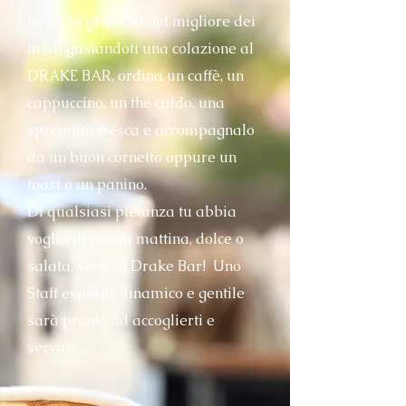
Inizia la giornata nel migliore dei
modi gustandoti una colazione al
DRAKE BAR, ordina un caffè, un
cappuccino, un the caldo, una
spremuta fresca e accompagnalo
da un buon cornetto oppure un
toast o un panino.
Di qualsiasi pietanza tu abbia
voglia di prima mattina, dolce o
salata, vieni al Drake Bar!
Uno
Staff esperto, dinamico e gentile
sarà pronto ad accoglierti e
servirti.